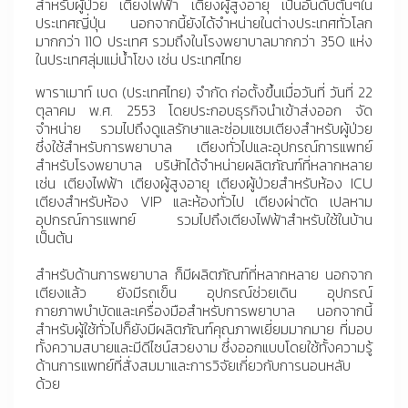
สำหรับผู้ป่วย เตียงไฟฟ้า เตียงผู้สูงอายุ เป็นอันดับต้นๆใน
ประเทศญี่ปุ่น นอกจากนี้ยังได้จำหน่ายในต่างประเทศทั่วโลก
มากกว่า 110 ประเทศ รวมถึงในโรงพยาบาลมากกว่า 350 แห่ง
ในประเทศลุ่มแม่น้ำโขง เช่น ประเทศไทย
พาราเมาท์ เบด (ประเทศไทย) จำกัด ก่อตั้งขึ้นเมื่อวันที่ วันที่ 22
ตุลาคม พ.ศ. 2553 โดยประกอบธุรกิจนำเข้าส่งออก จัด
จำหน่าย รวมไปถึงดูแลรักษาและซ่อมแซมเตียงสำหรับผู้ป่วย
ซึ่งใช้สำหรับการพยาบาล เตียงทั่วไปและอุปกรณ์การแพทย์
สำหรับโรงพยาบาล บริษัทได้จำหน่ายผลิตภัณฑ์ที่หลากหลาย
เช่น เตียงไฟฟ้า เตียงผู้สูงอายุ เตียงผู้ป่วยสำหรับห้อง ICU
เตียงสำหรับห้อง VIP และห้องทั่วไป เตียงผ่าตัด เปลหาม
อุปกรณ์การแพทย์ รวมไปถึงเตียงไฟฟ้าสำหรับใช้ในบ้าน
เป็นต้น
สำหรับด้านการพยาบาล ก็มีผลิตภัณฑ์ที่หลากหลาย นอกจาก
เตียงแล้ว ยังมีรถเข็น อุปกรณ์ช่วยเดิน อุปกรณ์
กายภาพบำบัดและเครื่องมือสำหรับการพยาบาล นอกจากนี้
สำหรับผู้ใช้ทั่วไปก็ยังมีผลิตภัณฑ์คุณภาพเยี่ยมมากมาย ที่มอบ
ทั้งความสบายและมีดีไซน์สวยงาม ซึ่งออกแบบโดยใช้ทั้งความรู้
ด้านการแพทย์ที่สั่งสมมาและการวิจัยเกี่ยวกับการนอนหลับ
ด้วย