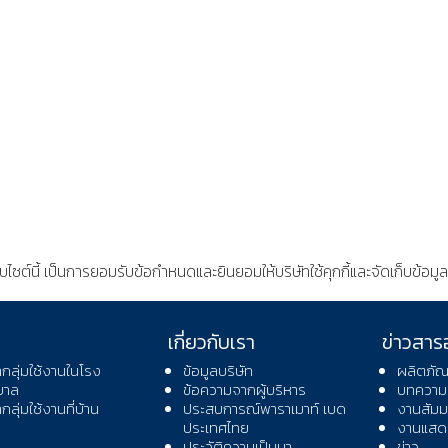
็บไซต์นี้ เป็นการยอมรับข้อกำหนดและยินยอมให้บริษัทใช้คุกกี้และจัดเก็บข้
เกี่ยวกับเรา
ข่าวสาร
ากลุ่มใช้งานในโรง
ข้อมูลบริษัท
ผลิตภัณ
บาล
ข้อความจากผู้บริหาร
บทความ
ากลุ่มใช้งานที่บ้าน
ประสบการณ์พาราเมาท์ เบด
งานสัมม
ประเทศไทย
งานแสดง
ประวัติความเป็นมา
ข่าว