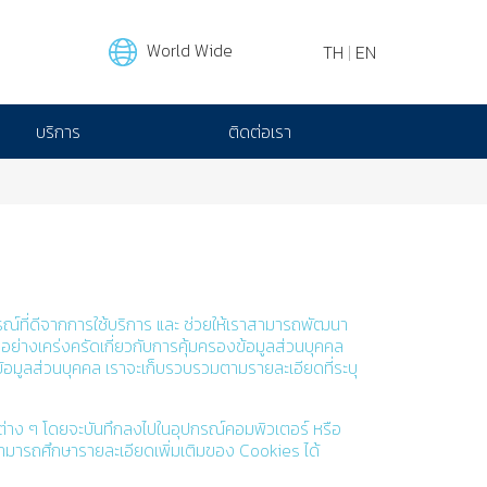
World Wide
TH
|
EN
บริการ
ติดต่อเรา
สบการณ์ที่ดีจากการใช้บริการ และ ช่วยให้เราสามารถพัฒนา
อย่างเคร่งครัดเกี่ยวกับการคุ้มครองข้อมูลส่วนบุคคล
งข้อมูลส่วนบุคคล เราจะเก็บรวบรวมตามรายละเอียดที่ระบุ
้งค่าต่าง ๆ โดยจะบันทึกลงไปในอุปกรณ์คอมพิวเตอร์ หรือ
่านสามารถศึกษารายละเอียดเพิ่มเติมของ Cookies ได้