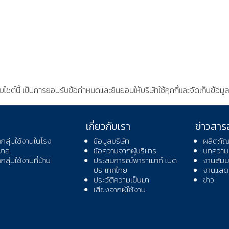
็บไซต์นี้ เป็นการยอมรับข้อกำหนดและยินยอมให้บริษัทใช้คุกกี้และจัดเก็บข้
เกี่ยวกับเรา
ข่าวสาร
ากลุ่มใช้งานในโรง
ข้อมูลบริษัท
ผลิตภัณ
บาล
ข้อความจากผู้บริหาร
บทความ
ากลุ่มใช้งานที่บ้าน
ประสบการณ์พาราเมาท์ เบด
งานสัมม
ประเทศไทย
งานแสดง
ประวัติความเป็นมา
ข่าว
เสียงจากผู้ใช้งาน