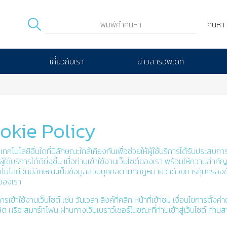
ค้นหา
เกี่ยวกับเรา
ข่าวสารอัพเดท
ookie Policy
อ เทคโนโลยีอื่นใดที่มีลักษณะใกล้เคียงกันเพื่อช่วยให้ผู้ใช้บริการได้รับประ
ิการได้ดียิ่งขึ้น เมื่อท่านเข้าใช้งานเว็บไซต์ของเรา พร้อมให้ความสำคัญ
 เทคโนโลยีอื่นมีลักษณะเป็นข้อมูลส่วนบุคคลตามที่กฎหมายว่าด้วยการคุ้มครอ
 ของเรา
ารเข้าใช้งานเว็บไซต์ เช่น วันเวลา ลิงค์ที่คลิก หน้าที่เข้าชม เงื่อนไขการตั
ท็บเล็ต หรือ สมาร์ทโฟน ผ่านทางเว็บเบราว์เซอร์ในขณะที่ท่านเข้าสู่เว็บไซต์ ท