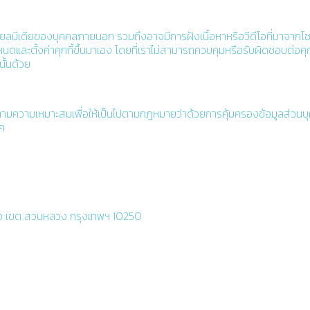
ชียลมีเดียของบุคคลภายนอก รวมถึงอาจมีการฝังเนื้อหาหรือวีดีโอที่มาจากโซ
ละตั้งค่าคุกกี้ขึ้นมาเอง โดยที่เราไม่สามารถควบคุมหรือรับผิดชอบต่อคุกกี
ั้นด้วย
งตามความเหมาะสมเพื่อให้เป็นไปตามกฎหมายว่าด้วยการคุ้มครองข้อมูลส่วนบุค
 ๆ
ลวง เขต สวนหลวง กรุงเทพฯ 10250