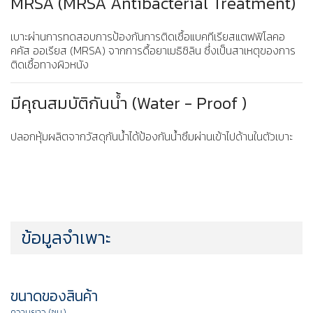
MRSA (MRSA Antibacterial Treatment)
เบาะผ่านการทดสอบการป้องกันการติดเชื้อแบคทีเรียสแตฟฟิโลคอ
คคัส ออเรียส (MRSA) จากการดื้อยาเมธิซิลิน ซึ่งเป็นสาเหตุของการ
ติดเชื้อทางผิวหนัง
มีคุณสมบัติกันน้ำ (Water - Proof )
ปลอกหุ้มผลิตจากวัสดุกันน้ำได้ป้องกันน้ำซึมผ่านเข้าไปด้านในตัวเบาะ
ข้อมูลจำเพาะ
ขนาดของสินค้า
ความยาว (ซม.)