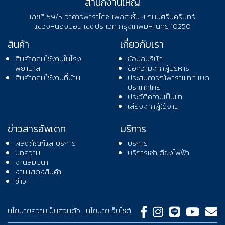
สำนักงานใหญ่
เลขที่ 59/5 อาคารพาราไดซ์ เพลส ชั้น 4 ถนนศรีนครินทร์
แขวงหนองบอน เขตประเวศ กรุงเทพมหานคร 10250
สินค้า
เกี่ยวกับเรา
สินค้ากลุ่มใช้งานในโรง
ข้อมูลบริษัท
พยาบาล
ข้อความจากผู้บริหาร
สินค้ากลุ่มใช้งานที่บ้าน
ประสบการณ์พาราเมาท์ เบด
ประเทศไทย
ประวัติความเป็นมา
เสียงจากผู้ใช้งาน
ข่าวสารอัพเดท
บริการ
ผลิตภัณฑ์และบริการ
บริการ
บทความ
บริการเช่าเตียงไฟฟ้า
งานสัมมนา
งานแสดงสินค้า
ข่าว
นโยบายความเป็นส่วนตัว
|
นโยบายเว็บไซต์