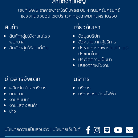
สำนักงานใหญ่
เลขที่ 59/5 อาคารพาราไดซ์ เพลส ชั้น 4 ถนนศรีนครินทร์
แขวงหนองบอน เขตประเวศ กรุงเทพมหานคร 10250
สินค้า
เกี่ยวกับเรา
สินค้ากลุ่มใช้งานในโรง
ข้อมูลบริษัท
พยาบาล
ข้อความจากผู้บริหาร
สินค้ากลุ่มใช้งานที่บ้าน
ประสบการณ์พาราเมาท์ เบด
ประเทศไทย
ประวัติความเป็นมา
เสียงจากผู้ใช้งาน
ข่าวสารอัพเดท
บริการ
ผลิตภัณฑ์และบริการ
บริการ
บทความ
บริการเช่าเตียงไฟฟ้า
งานสัมมนา
งานแสดงสินค้า
ข่าว
นโยบายความเป็นส่วนตัว
|
นโยบายเว็บไซต์