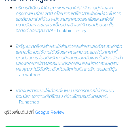
บริการดีเยี่ยม ใส่ใจ สุภาพ และเอาใจใส่ ♡ เราอยู่ห่างจาก
กรุงเทพฯ เกือบ 200 กิโลเมตร แต่ใช้เวลาเพียงหนึ่งวันในการ
รอเตียงมาส่งที่บ้าน พนักงานทุกคนช่วยเหลือและเอาใจใส่
ความต้องการของเราเป็นอย่างดี และให้การสนับสนุนเป็น
อย่างดี ขอบคุณมาก!
- Loukhin Lesley
โชว์รูมขนาดใหญ่สำหรับใช้ส่วนตัวและสำหรับองค์กร สินค้าจัด
แสดงทั้งหมดใช้งานได้จริงและคุณสามารถลองได้มากเท่าที่
คุณต้องการ โดยมีพนักงานที่คอยช่วยเหลือและเป็นมิตร สินค้า
ของพวกเขามีการออกแบบที่ยอดเยี่ยมและมีราคาสมเหตุสม
ผล คุณจะไม่มีวันผิดหวังกับผลิตภัณฑ์และบริการของญี่ปุ่น
- apiwatbob
เตียงมีหลายแบบให้เลือกค่ะ พนง.บริการดีมากไม่ขายแบบ
ยัดเยียด เอาตามที่ได้ใช้จริง ที่บ้านใช้แบรนด์นี้ตลอดค่ะ
- Rungchao
ดูรีวิวเพิ่มเติมได้ที่
Google Review