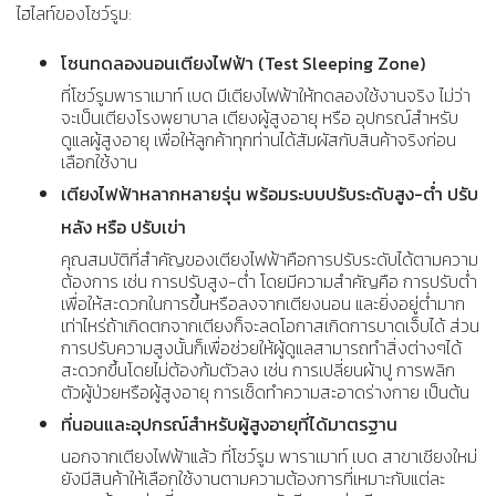
ไฮไลท์ของโชว์รูม:
โซนทดลองนอนเตียงไฟฟ้า (Test Sleeping Zone)
ที่โชว์รูมพาราเมาท์ เบด มีเตียงไฟฟ้าให้ทดลองใช้งานจริง ไม่ว่า
จะเป็นเตียงโรงพยาบาล เตียงผู้สูงอายุ หรือ อุปกรณ์สำหรับ
ดูแลผู้สูงอายุ เพื่อให้ลูกค้าทุกท่านได้สัมผัสกับสินค้าจริงก่อน
เลือกใช้งาน
เตียงไฟฟ้าหลากหลายรุ่น พร้อมระบบปรับระดับสูง-ต่ำ ปรับ
หลัง หรือ ปรับเข่า
คุณสมบัติที่สำคัญของเตียงไฟฟ้าคือการปรับระดับได้ตามความ
ต้องการ เช่น การปรับสูง-ต่ำ โดยมีความสำคัญคือ การปรับต่ำ
เพื่อให้สะดวกในการขึ้นหรือลงจากเตียงนอน และยิ่งอยู่ต่ำมาก
เท่าไหร่ถ้าเกิดตกจากเตียงก็จะลดโอกาสเกิดการบาดเจ็บได้ ส่วน
การปรับความสูงนั้นก็เพื่อช่วยให้ผู้ดูแลสามารถทำสิ่งต่างๆได้
สะดวกขึ้นโดยไม่ต้องก้มตัวลง เช่น การเปลี่ยนผ้าปู การพลิก
ตัวผู้ป่วยหรือผู้สูงอายุ การเช็ดทำความสะอาดร่างกาย เป็นต้น
ที่นอนและอุปกรณ์สำหรับผู้สูงอายุที่ได้มาตรฐาน
นอกจากเตียงไฟฟ้าแล้ว ที่โชว์รูม พาราเมาท์ เบด สาขาเชียงใหม่
ยังมีสินค้าให้เลือกใช้งานตามความต้องการที่เหมาะกับแต่ละ